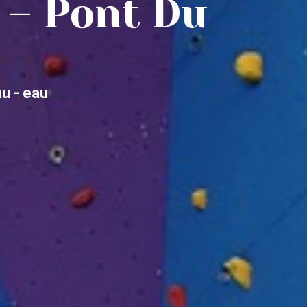
f – Pont Du
u - eau